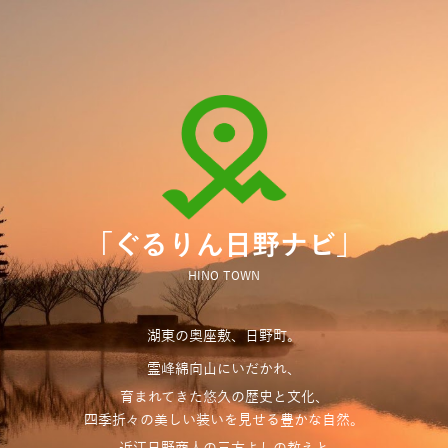
「ぐるりん日野ナビ」
HINO TOWN
湖東の奥座敷、日野町。
霊峰綿向山にいだかれ、
育まれてきた悠久の歴史と文化、
四季折々の美しい装いを見せる豊かな自然。